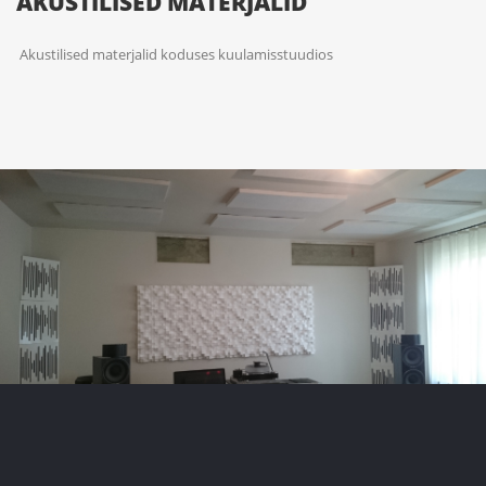
AKUSTILISED MATERJALID
Akustilised materjalid koduses kuulamisstuudios