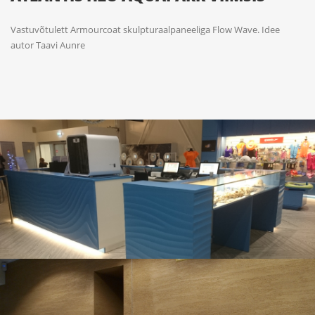
Vastuvõtulett Armourcoat skulpturaalpaneeliga Flow Wave. Idee
autor Taavi Aunre